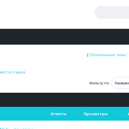
[
Обновленные темы
·
 места отдыха
Фильтр по:
Ответы
Просмотры