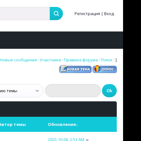
Регистрация
|
Вход
Новые сообщения
·
Участники
·
Правила форума
·
Поиск
· ]
Автор темы
Обновления
↓
2025-10-06, 2:53 AM