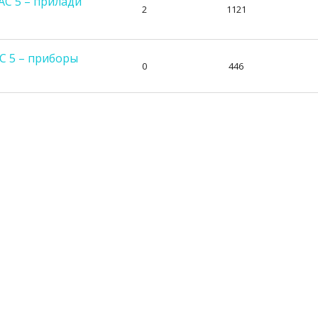
 АС 5 – прилади
2
1121
АС 5 – приборы
0
446