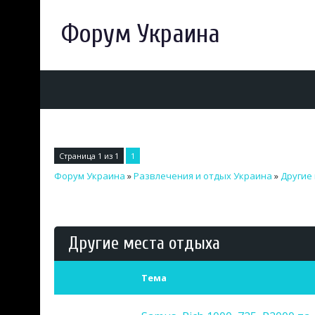
Форум Украина
Страница
1
из
1
1
Форум Украина
»
Развлечения и отдых Украина
»
Другие
Другие места отдыха
Тема