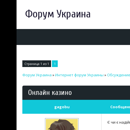
Форум Украина
Страница
1
из
1
1
Форум Украина
»
Интернет форум Украины
»
Обсуждение
Онлайн казино
gagobu
Сообщен
Є чи є наді