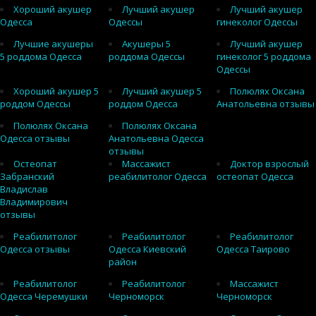
Хороший акушер
Лучший акушер
Лучший акушер
Одесса
Одессы
гинеколог Одессы
Лучшие акушеры
Акушеры 5
Лучший акушер
5 роддома Одесса
роддома Одессы
гинеколог 5 роддома
Одессы
Хороший акушер 5
Лучший акушер 5
Полюлях Оксана
роддом Одессы
роддом Одесса
Анатольевна отзывы
Полюлях Оксана
Полюлях Оксана
Одесса отзывы
Анатольевна Одесса
отзывы
Остеопат
Массажист
Доктор взрослый
Забранский
реабилитолог Одесса
остеопат Одесса
Владислав
Владимирович
отзывы
Реабилитолог
Реабилитолог
Реабилитолог
Одесса отзывы
Одесса Киевский
Одесса Таирово
район
Реабилитолог
Реабилитолог
Массажист
Одесса Черемушки
Черноморск
Черноморск