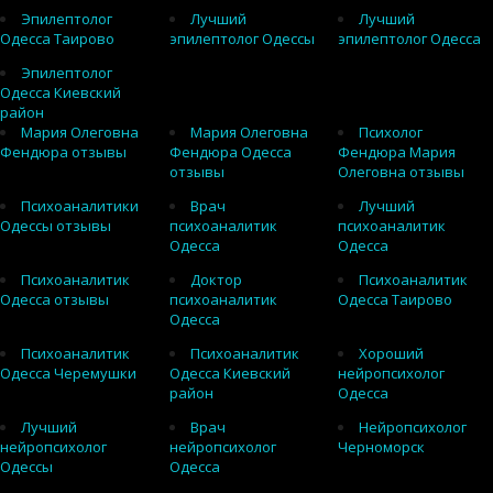
Эпилептолог
Лучший
Лучший
Одесса Таирово
эпилептолог Одессы
эпилептолог Одесса
Эпилептолог
Одесса Киевский
район
Мария Олеговна
Мария Олеговна
Психолог
Фендюра отзывы
Фендюра Одесса
Фендюра Мария
отзывы
Олеговна отзывы
Психоаналитики
Врач
Лучший
Одессы отзывы
психоаналитик
психоаналитик
Одесса
Одесса
Психоаналитик
Доктор
Психоаналитик
Одесса отзывы
психоаналитик
Одесса Таирово
Одесса
Психоаналитик
Психоаналитик
Хороший
Одесса Черемушки
Одесса Киевский
нейропсихолог
район
Одесса
Лучший
Врач
Нейропсихолог
нейропсихолог
нейропсихолог
Черноморск
Одессы
Одесса