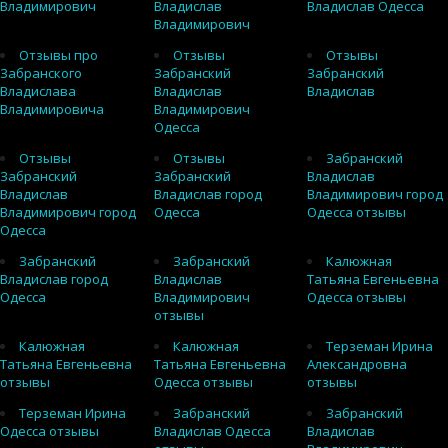
Владимирович
Владислав
Владислав Одесса
Владимирович
Отзывы про
Отзывы
Отзывы
Забранского
Забранский
Забранский
Владислава
Владислав
Владислав
Владимировича
Владимирович
Одесса
Отзывы
Отзывы
Забранский
Забранский
Забранский
Владислав
Владислав
Владислав город
Владимирович город
Владимирович город
Одесса
Одесса отзывы
Одесса
Забранский
Забранский
Калюжная
Владислав город
Владислав
Татьяна Евгеньевна
Одесса
Владимирович
Одесса отзывы
отзывы
Калюжная
Калюжная
Терземан Ирина
Татьяна Евгеньевна
Татьяна Евгеньевна
Александровна
отзывы
Одесса отзывы
отзывы
Терземан Ирина
Забранский
Забранский
Одесса отзывы
Владислав Одесса
Владислав