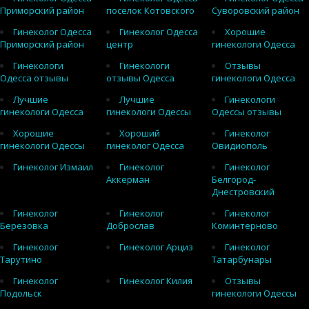
Приморский район
поселок Котовского
Суворовский район
Гинеколог Одесса
Гинеколог Одесса
Хорошие
Приморский район
центр
гинекологи Одесса
Гинекологи
Гинекологи
Отзывы
Одесса отзывы
отзывы Одесса
гинекологи Одесса
Лучшие
Лучшие
Гинекологи
гинекологи Одесса
гинекологи Одессы
Одессы отзывы
Хорошие
Хороший
Гинеколог
гинекологи Одессы
гинеколог Одесса
Овидиополь
Гинеколог Измаил
Гинеколог
Гинеколог
Аккерман
Белгород-
Днестровский
Гинеколог
Гинеколог
Гинеколог
Березовка
Доброслав
Коминтерново
Гинеколог
Гинеколог Арциз
Гинеколог
Тарутино
Татарбунары
Гинеколог
Гинеколог Килия
Отзывы
Подольск
гинекологи Одессы