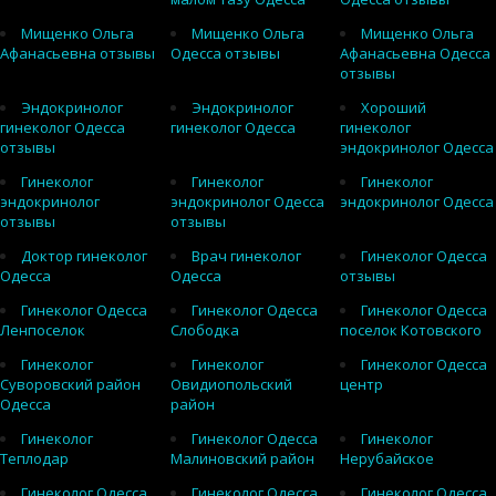
Мищенко Ольга
Мищенко Ольга
Мищенко Ольга
Афанасьевна отзывы
Одесса отзывы
Афанасьевна Одесса
отзывы
Эндокринолог
Эндокринолог
Хороший
гинеколог Одесса
гинеколог Одесса
гинеколог
отзывы
эндокринолог Одесса
Гинеколог
Гинеколог
Гинеколог
эндокринолог
эндокринолог Одесса
эндокринолог Одесса
отзывы
отзывы
Доктор гинеколог
Врач гинеколог
Гинеколог Одесса
Одесса
Одесса
отзывы
Гинеколог Одесса
Гинеколог Одесса
Гинеколог Одесса
Ленпоселок
Слободка
поселок Котовского
Гинеколог
Гинеколог
Гинеколог Одесса
Суворовский район
Овидиопольский
центр
Одесса
район
Гинеколог
Гинеколог Одесса
Гинеколог
Теплодар
Малиновский район
Нерубайское
Гинеколог Одесса
Гинеколог Одесса
Гинеколог Одесса