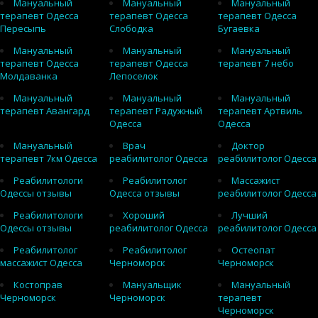
Мануальный
Мануальный
Мануальный
терапевт Одесса
терапевт Одесса
терапевт Одесса
Пересыпь
Слободка
Бугаевка
Мануальный
Мануальный
Мануальный
терапевт Одесса
терапевт Одесса
терапевт 7 небо
Молдаванка
Лепоселок
Мануальный
Мануальный
Мануальный
терапевт Авангард
терапевт Радужный
терапевт Артвиль
Одесса
Одесса
Мануальный
Врач
Доктор
терапевт 7км Одесса
реабилитолог Одесса
реабилитолог Одесса
Реабилитологи
Реабилитолог
Массажист
Одессы отзывы
Одесса отзывы
реабилитолог Одесса
Реабилитологи
Хороший
Лучший
Одессы отзывы
реабилитолог Одесса
реабилитолог Одесса
Реабилитолог
Реабилитолог
Остеопат
массажист Одесса
Черноморск
Черноморск
Костоправ
Мануальщик
Мануальный
Черноморск
Черноморск
терапевт
Черноморск