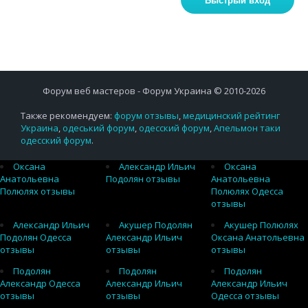
Форум веб мастеров - Форум Украина © 2010-2026
Также рекомендуем:
форум отзывы
,
медицинский рейтинг
Украина
,
одеський форум
,
одесский форум
,
Апельмон таки
одесский форум
.
Оксана
Александр Ильич
Оксана
Анатольевна
Подолян отзывы
Анатольевна
Полюлях отзывы
Полюлях Одесса
отзывы
Александр Ильич
Акушер Подолян
Акушер Полюлях
Подолян Одесса
Александр Ильич
Оксана Анатольевна
отзывы
отзывы
отзывы
Подолян
Подолян
Подолян
Александр Одесса
Александр Ильич
Александр Ильич
отзывы
отзывы
Одесса отзывы