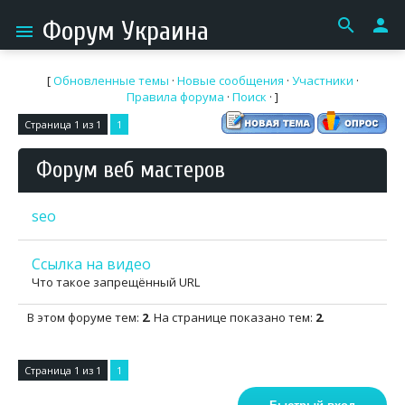
search
person
Форум Украина
menu
[
Обновленные темы
·
Новые сообщения
·
Участники
·
Правила форума
·
Поиск
· ]
Страница
1
из
1
1
Форум веб мастеров
seo
Ссылка на видео
Что такое запрещённый URL
В этом форуме тем:
2
. На странице показано тем:
2
.
Страница
1
из
1
1