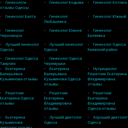
Гинекологи
Гинеколог Кодыма
Гинеколог Котовск
отзывы Одессы
Гинеколог Балта
Гинеколог
Гинеколог Южный
Любашевка
Гинеколог
Гинеколог Южное
Гинеколог
Черноморск
Беляевка
Лучший гинеколог
Лучший гинеколог
Гинеколог Одесса
Одессы
Одесса
Киевский район
Гинеколог Одесса
Гинеколог Одесса
Таирово
Черемушки
Екатерина
Екатерина
Нутрициолог
Валерьевна
Валерьевна
Решетник Екатерина
Кузьминова отзывы
Кузьминова Одесса
Владимировна
отзывы
отзывы
Решетник
Решетник
Решетник
Екатерина Одесса
Екатерина
Екатерина
отзывы
Владимировна
Владимировна
отзывы
Одесса отзывы
Екатерина
Лучший диетолог
Хороший диетолог
Кузьминова
Одесса
Одесса
диетолог отзывы