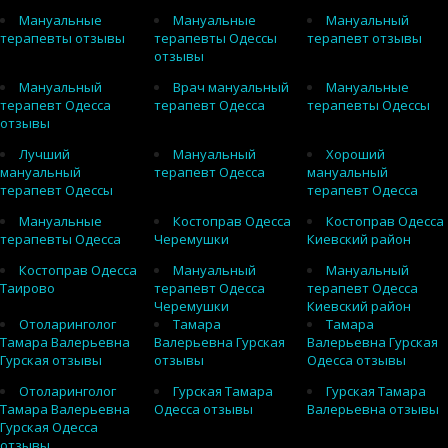
Мануальные
Мануальные
Мануальный
терапевты отзывы
терапевты Одессы
терапевт отзывы
отзывы
Мануальный
Врач мануальный
Мануальные
терапевт Одесса
терапевт Одесса
терапевты Одессы
отзывы
Лучший
Мануальный
Хороший
мануальный
терапевт Одесса
мануальный
терапевт Одессы
терапевт Одесса
Мануальные
Костоправ Одесса
Костоправ Одесса
терапевты Одесса
Черемушки
Киевский район
Костоправ Одесса
Мануальный
Мануальный
Таирово
терапевт Одесса
терапевт Одесса
Черемушки
Киевский район
Отоларинголог
Тамара
Тамара
Тамара Валерьевна
Валерьевна Гурская
Валерьевна Гурская
Гурская отзывы
отзывы
Одесса отзывы
Отоларинголог
Гурская Тамара
Гурская Тамара
Тамара Валерьевна
Одесса отзывы
Валерьевна отзывы
Гурская Одесса
отзывы