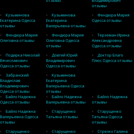
отзывы
Владимирович
отзывы
Кузьминова
Кузьминова
Фендюра Мария
Екатерина Одесса
Екатерина
Одесса отзывы
отзывы
Валерьевна отзывы
Фендюра Мария
Фендюра Мария
Терземан Ирина
Олеговна отзывы
Олеговна Одесса
Александровна
отзывы
Одесса отзывы
Подирка Николай
Довгий Юрий
Доктор Благо
Вячеславович
Владимирович
Плюс Одесса отзывы
Одесса отзывы
Одесса отзывы
Забранский
Кузьминова
Владислав
Екатерина
Владимирович
Валерьевна Одесса
Одесса отзывы
отзывы
Байло Надежна
Байло Надежна
Байло Надежна
Одесса отзывы
Валерьевна отзывы
отзывы
Байло Надежна
Старущенко
Старущенко
Валерьевна Одесса
Татьяна отзывы
Татьяна Одесса
отзывы
отзывы
Старущенко
Старущенко
Стрелко Галина