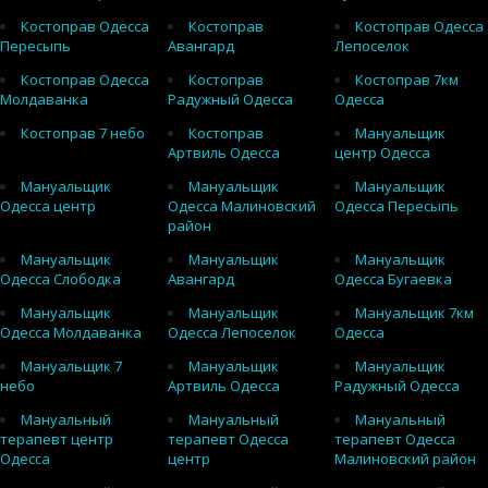
Костоправ Одесса
Костоправ
Костоправ Одесса
Пересыпь
Авангард
Лепоселок
Костоправ Одесса
Костоправ
Костоправ 7км
Молдаванка
Радужный Одесса
Одесса
Костоправ 7 небо
Костоправ
Мануальщик
Артвиль Одесса
центр Одесса
Мануальщик
Мануальщик
Мануальщик
Одесса центр
Одесса Малиновский
Одесса Пересыпь
район
Мануальщик
Мануальщик
Мануальщик
Одесса Слободка
Авангард
Одесса Бугаевка
Мануальщик
Мануальщик
Мануальщик 7км
Одесса Молдаванка
Одесса Лепоселок
Одесса
Мануальщик 7
Мануальщик
Мануальщик
небо
Артвиль Одесса
Радужный Одесса
Мануальный
Мануальный
Мануальный
терапевт центр
терапевт Одесса
терапевт Одесса
Одесса
центр
Малиновский район