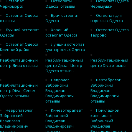
Остеопат
Остеопаты
Остеопат Одесса
Черноморск
Одессы отзывы
Черемушки
Остеопат Одесса
Врач остеопат
Остеопат для
отзывы
Одесса
взрослых Одесса
Лучший остеопат
Хороший
Остеопат Одесса
Одессы
остеопат Одесса
Таирово
Остеопат Одесса
Лучший остеопат
Киевский район
для взрослых Одесса
Реабилитационный
Реабилитационный
Реабилитационный
центр Дива отзывы
центр Дива - Центр
центр Diva отзывы
Одесса отзывы
Невролог
Вертебролог
Реабилитационный
Забранский
Забранский
центр Diva - Center
Владислав
Владислав
Одесса отзывы
Владимирович
Владимирович
отзывы
отзывы
Невропатолог
Кинезотерапевт
Прикладной
Забранский
Забранский
кинезиолог
Владислав
Владислав
Забранский
Владимирович
Владимирович
Владислав
отзывы
отзывы
Владимирович отз