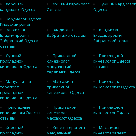
Хороший
Лучший кардиолог
Лучший кардиолог
кардиолог Одесса
Одессы
Одесса
Кардиолог Одесса
Киевский район
Владислав
Владислав
Владислав
Владимирович
Забранский отзывы
Владимирович
Забранский Одесса
Забранский отзывы
отзывы
Лучший
Прикладной
Прикладной
прикладной
кинезиолог
кинезиолог Одесса
кинезиолог Одесса
мануальный
отзывы
терапевт Одесса
Мануальный
Массажист
Прикладная
терапевт
прикладной
кинезиология Одесса
прикладной
кинезиолог Одесса
кинезиолог Одесса
Прикладные
Прикладной
Прикладной
кинезиологи Одессы
кинезиолог
кинезиолог Одасса
отзывы
массажист Одесса
Хороший
Кинезотерапевт
Массажист
прикладной
мануальный
кинезотерапевт