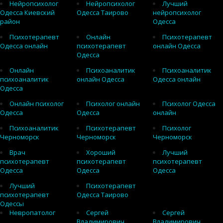
Нейропсихолог
Нейропсихолог
Лучший
Одесса Киевский
Одесса Таирово
нейропсихолог
район
Одесса
Психотерапевт
Онлайн
Психотерапевт
Одесса онлайн
психотерапевт
онлайн Одесса
Одесса
Онлайн
Психоаналитик
Психоаналитик
психоаналитик
онлайн Одесса
Одесса онлайн
Одесса
Онлайн психолог
Психолог онлайн
Психолог Одесса
Одесса
Одесса
онлайн
Психоаналитик
Психотерапевт
Психолог
Черноморск
Черноморск
Черноморск
Врач
Хороший
Лучший
психотерапевт
психотерапевт
психотерапевт
Одесса
Одесса
Одесса
Лучший
Психотерапевт
психотерапевт
Одесса Таирово
Одессы
Невропатолог
Сергей
Сергей
Владимирович
Владимирович