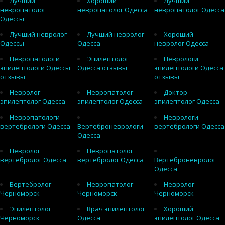
Лучший
Хороший
Лучший
невропатолог
невропатолог Одесса
невропатолог Одесса
Одессы
Лучший невролог
Лучший невролог
Хороший
Одессы
Одесса
невролог Одесса
Невропатологи
Эпилептолог
Неврологи
эпилептологи Одессы
Одесса отзывы
эпилептологи Одесса
отзывы
отзывы
Невролог
Невропатолог
Доктор
эпилептолог Одесса
эпилептолог Одесса
эпилептолог Одесса
Невропатологи
Неврологи
вертебрологи Одесса
Вертеброневрологи
вертебрологи Одесса
Одесса
Невролог
Невропатолог
вертебролог Одесса
вертебролог Одесса
Вертеброневролог
Одесса
Вертебролог
Невропатолог
Невролог
Черноморск
Черноморск
Черноморск
Эпилептолог
Врач эпилептолог
Хороший
Черноморск
Одесса
эпилептолог Одесса