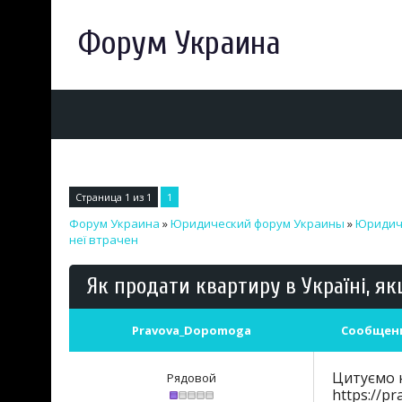
Форум Украина
Страница
1
из
1
1
Форум Украина
»
Юридический форум Украины
»
Юридич
неї втрачен
Як продати квартиру в Україні, я
Pravova_Dopomoga
Сообщен
Цитуємо ю
Рядовой
https://p