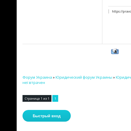
https://pra
Форум Украина
»
Юридический форум Украины
»
Юридич
неї втрачен
Страница
1
из
1
1