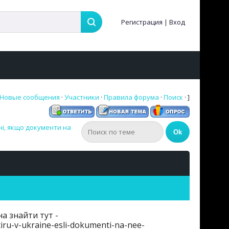
Регистрация
|
Вход
Новые сообщения
·
Участники
·
Правила форума
·
Поиск
· ]
ні, якщо документи на
а знайти тут -
iru-v-ukraine-esli-dokumenti-na-nee-