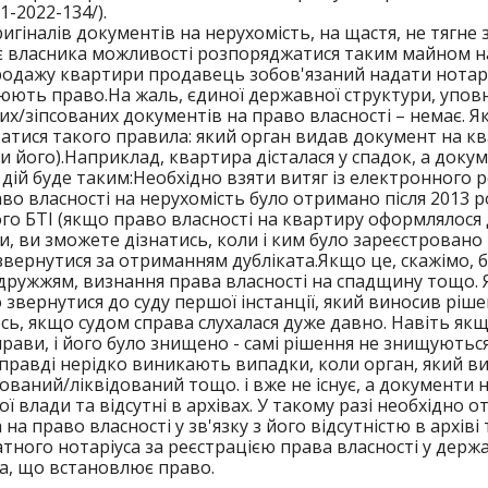
01-2022-134/
).
игіналів документів на нерухомість, на щастя, не тягне 
 власника можливості розпоряджатися таким майном на 
родажу квартири продавець зобов'язаний надати нотарі
юють право.
На жаль, єдиної державної структури, упо
х/зіпсованих документів на право власності – немає. Я
тися такого правила: який орган видав документ на ква
и його).
Наприклад, квартира дісталася у спадок, а докуме
дій буде таким:
Необхідно взяти витяг із електронного 
во власності на нерухомість було отримано після 2013 р
о БТІ (якщо право власності на квартиру оформлялося д
, ви зможете дізнатись, коли і ким було зареєстровано 
вернутися за отриманням дубліката.
Якщо це, скажімо, б
ружжям, визнання права власності на спадщину тощо. 
 звернутися до суду першої інстанції, який виносив ріше
ь, якщо судом справа слухалася дуже давно. Навіть якщ
прави, і його було знищено - самі рішення не знищуютьс
правді нерідко виникають випадки, коли орган, який в
ований/ліквідований тощо. і вже не існує, а документи н
ї влади та відсутні в архівах. У такому разі необхідно 
 на право власності у зв'язку з його відсутністю в архі
тного нотаріуса за реєстрацією права власності у держ
а, що встановлює право.