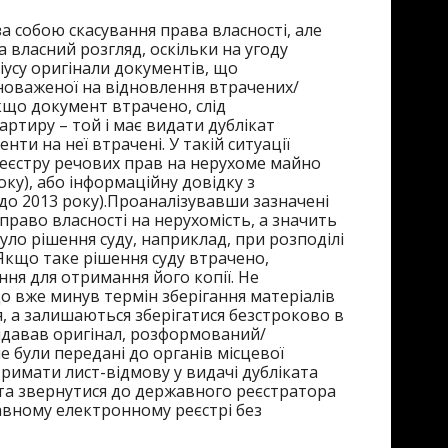
за собою скасування права власності, але
власний розгляд, оскільки на угоду
усу оригінали документів, що
вноваженої на відновлення втрачених/
кщо документ втрачено, слід
ртиру – той і має видати дублікат
нти на неї втрачені. У такій ситуації
реєстру речових прав на нерухоме майно
оку), або інформаційну довідку з
о 2013 року).
Проаналізувавши зазначені
право власності на нерухомість, а значить
уло рішення суду, наприклад, при розподілі
Якщо таке рішення суду втрачено,
ння для отримання його копії. Не
о вже минув термін зберігання матеріалів
я, а залишаються зберігатися безстроково в
идавав оригінал, розформований/
е були передані до органів місцевої
отримати лист-відмову у видачі дубліката
ві та звернутися до державного реєстратора
авному електронному реєстрі без