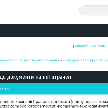
[
Обновленные темы
·
еские вопросы по всем направлениям
»
Як продати квартиру в Украї
кщо документи на неї втрачен
ие #
1
ристів компанії Правова Допомога (повну версію можн
ravdop.com/publications/novosti-kompaniy/kak-prodat-kvart