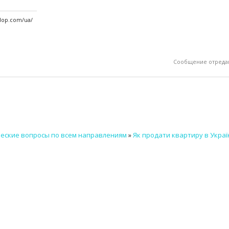
vdop.com/ua/
Сообщение отреда
еские вопросы по всем направлениям
»
Як продати квартиру в Украї