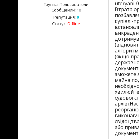
uteryani-
Группа: Пользователи
Втрата ор
Сообщений:
10
позбавляє
Репутация:
0
купівлі-п
Статус:
Offline
встановл
викрадени
дотримува
(відновит
алгоритм 
(якщо пра
державног
документи
зможете з
майна под
необхідно
хвилюйтес
судової с
архіві.
Нас
реорганіз
виконавчо
свідоцтва
або прива
документ