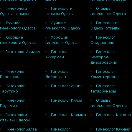
Гинекологи
Гинекологи
Отзывы
Одесса отзывы
отзывы Одесса
гинекологи Одесса
Лучшие
Лучшие
Гинекологи
гинекологи Одесса
гинекологи Одессы
Одессы отзывы
Хорошие
Хороший
Гинеколог
гинекологи Одессы
гинеколог Одесса
Овидиополь
Гинеколог Измаил
Гинеколог
Гинеколог
Аккерман
Белгород-
Днестровский
Гинеколог
Гинеколог
Гинеколог
Березовка
Доброслав
Коминтерново
Гинеколог
Гинеколог Арциз
Гинеколог
Тарутино
Татарбунары
Гинеколог
Гинеколог Килия
Отзывы
Подольск
гинекологи Одессы
Гинекологи
Гинеколог Кодыма
Гинеколог Котовск
отзывы Одессы
Гинеколог Балта
Гинеколог
Гинеколог Южный