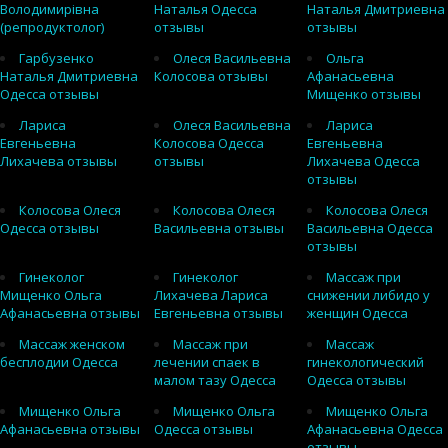
Володимирівна
Наталья Одесса
Наталья Дмитриевна
(репродуктолог)
отзывы
отзывы
Гарбузенко
Олеся Васильевна
Ольга
Наталья Дмитриевна
Колосова отзывы
Афанасьевна
Одесса отзывы
Мищенко отзывы
Лариса
Олеся Васильевна
Лариса
Евгеньевна
Колосова Одесса
Евгеньевна
Лихачева отзывы
отзывы
Лихачева Одесса
отзывы
Колосова Олеся
Колосова Олеся
Колосова Олеся
Одесса отзывы
Васильевна отзывы
Васильевна Одесса
отзывы
Гинеколог
Гинеколог
Массаж при
Мищенко Ольга
Лихачева Лариса
снижении либидо у
Афанасьевна отзывы
Евгеньевна отзывы
женщин Одесса
Массаж женском
Массаж при
Массаж
бесплодии Одесса
лечении спаек в
гинекологический
малом тазу Одесса
Одесса отзывы
Мищенко Ольга
Мищенко Ольга
Мищенко Ольга
Афанасьевна отзывы
Одесса отзывы
Афанасьевна Одесса
отзывы