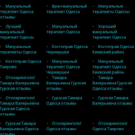
Мануальный
Врач мануальный
Мануальные
терапевт Одесса
терапевт Одесса
терапевты Одессы
отзывы
Лучший
Мануальный
Хороший
мануальный
терапевт Одесса
мануальный
терапевт Одессы
терапевт Одесса
Мануальные
Костоправ Одесса
Костоправ Одесса
терапевты Одесса
Черемушки
Киевский район
Костоправ Одесса
Мануальный
Мануальный
Таирово
терапевт Одесса
терапевт Одесса
Черемушки
Киевский район
Отоларинголог
Тамара
Тамара
Тамара Валерьевна
Валерьевна Гурская
Валерьевна Гурская
Гурская отзывы
отзывы
Одесса отзывы
Отоларинголог
Гурская Тамара
Гурская Тамара
Тамара Валерьевна
Одесса отзывы
Валерьевна отзывы
Гурская Одесса
отзывы
Гурская Тамара
Отоларинголог
Отоларинголог
Валерьевна Одесса
Одесса отзывы
Одесса Таирово
отзывы