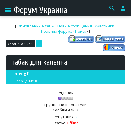
search
person
Форум Украина
menu
[
Обновленные темы
·
Новые сообщения
·
Участники
·
Правила форума
·
Поиск
· ]
Страница
1
из
1
1
табак для кальяна
mvogf
Сообщение #
1
Рядовой
Группа: Пользователи
Сообщений:
2
Репутация:
0
Статус:
Offline