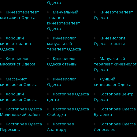
Одесса
Кинезотерапевт
Мануальный
Кинезотерапевт
массажист Одесса
терапевт
Одесса
кинезотерапевт
Одесса
Хороший
Кинезиолог
Кинезиологи
кинезотерапевт
мануальный
Одессы отзывы
Одесса
терапевт Одесса
Кинезиолог
Кинезиолог
Мануальный
массажист Одесса
Одесса отзывы
терапевт кинезиолог
Одесса
Массажист
Кинезиолог
Лучший
кинезиолог Одесса
Одесса
кинезиолог Одесса
Хороший
Костоправ Одесса
Костоправ центр
кинезиолог Одесса
центр
Одесса
Костоправ Одесса
Костоправ Одесса
Костоправ Одесса
Малиновский район
Слободка
Бугаевка
Костоправ Одесса
Костоправ
Костоправ Одесса
Пересыпь
Авангард
Лепоселок