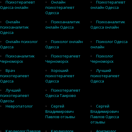
Психотерапевт
Онлайн
Психотерапевт
Одесса онлайн
психотерапевт
онлайн Одесса
Одесса
Онлайн
Психоаналитик
Психоаналитик
психоаналитик
онлайн Одесса
Одесса онлайн
Одесса
Онлайн психолог
Психолог онлайн
Психолог Одесса
Одесса
Одесса
онлайн
Психоаналитик
Психотерапевт
Психолог
Черноморск
Черноморск
Черноморск
Врач
Хороший
Лучший
психотерапевт
психотерапевт
психотерапевт
Одесса
Одесса
Одесса
Лучший
Психотерапевт
психотерапевт
Одесса Таирово
Одессы
Невропатолог
Сергей
Сергей
Владимирович
Владимирович
Павлов отзывы
Павлов Одесса
отзывы
Кардиолог Павлов
Кардиологи
Аритмолог