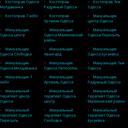
Костоправ Одесса
Костоправ
Костоправ 7км
Молдаванка
Радужный Одесса
Одесса
Костоправ 7 небо
Костоправ
Мануальщик
Артвиль Одесса
центр Одесса
Мануальщик
Мануальщик
Мануальщик
Одесса центр
Одесса Малиновский
Одесса Пересыпь
район
Мануальщик
Мануальщик
Мануальщик
Одесса Слободка
Авангард
Одесса Бугаевка
Мануальщик
Мануальщик
Мануальщик 7км
Одесса Молдаванка
Одесса Лепоселок
Одесса
Мануальщик 7
Мануальщик
Мануальщик
небо
Артвиль Одесса
Радужный Одесса
Мануальный
Мануальный
Мануальный
терапевт центр
терапевт Одесса
терапевт Одесса
Одесса
центр
Малиновский район
Мануальный
Мануальный
Мануальный
терапевт Одесса
терапевт Одесса
терапевт Одесса
Пересыпь
Слободка
Бугаевка