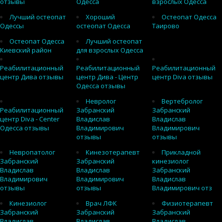
отзывы
Одесса
взрослых Одесса
Лучший остеопат
Хороший
Остеопат Одесса
Одессы
остеопат Одесса
Таирово
Остеопат Одесса
Лучший остеопат
Киевский район
для взрослых Одесса
Реабилитационный
Реабилитационный
Реабилитационный
центр Дива отзывы
центр Дива - Центр
центр Diva отзывы
Одесса отзывы
Невролог
Вертебролог
Реабилитационный
Забранский
Забранский
центр Diva - Center
Владислав
Владислав
Одесса отзывы
Владимирович
Владимирович
отзывы
отзывы
Невропатолог
Кинезотерапевт
Прикладной
Забранский
Забранский
кинезиолог
Владислав
Владислав
Забранский
Владимирович
Владимирович
Владислав
отзывы
отзывы
Владимирович отз
Кинезиолог
Врач ЛФК
Физиотерапевт
Забранский
Забранский
Забранский
Владислав
Владислав
Владислав