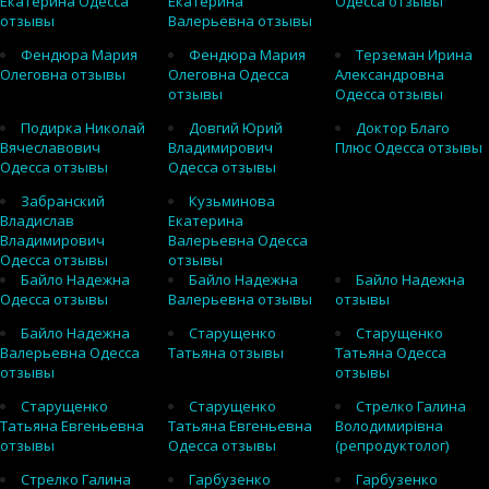
Екатерина Одесса
Екатерина
Одесса отзывы
отзывы
Валерьевна отзывы
Фендюра Мария
Фендюра Мария
Терземан Ирина
Олеговна отзывы
Олеговна Одесса
Александровна
отзывы
Одесса отзывы
Подирка Николай
Довгий Юрий
Доктор Благо
Вячеславович
Владимирович
Плюс Одесса отзывы
Одесса отзывы
Одесса отзывы
Забранский
Кузьминова
Владислав
Екатерина
Владимирович
Валерьевна Одесса
Одесса отзывы
отзывы
Байло Надежна
Байло Надежна
Байло Надежна
Одесса отзывы
Валерьевна отзывы
отзывы
Байло Надежна
Старущенко
Старущенко
Валерьевна Одесса
Татьяна отзывы
Татьяна Одесса
отзывы
отзывы
Старущенко
Старущенко
Стрелко Галина
Татьяна Евгеньевна
Татьяна Евгеньевна
Володимирівна
отзывы
Одесса отзывы
(репродуктолог)
Стрелко Галина
Гарбузенко
Гарбузенко