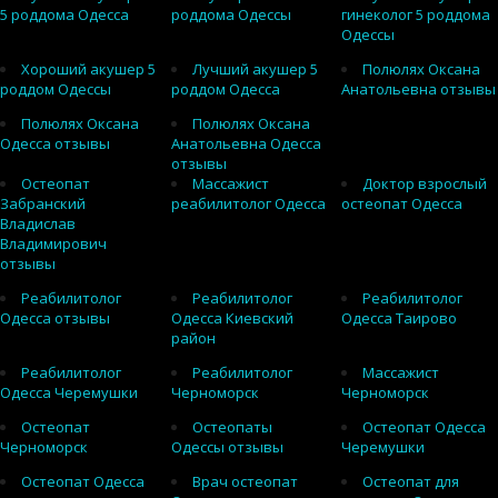
5 роддома Одесса
роддома Одессы
гинеколог 5 роддома
Одессы
Хороший акушер 5
Лучший акушер 5
Полюлях Оксана
роддом Одессы
роддом Одесса
Анатольевна отзывы
Полюлях Оксана
Полюлях Оксана
Одесса отзывы
Анатольевна Одесса
отзывы
Остеопат
Массажист
Доктор взрослый
Забранский
реабилитолог Одесса
остеопат Одесса
Владислав
Владимирович
отзывы
Реабилитолог
Реабилитолог
Реабилитолог
Одесса отзывы
Одесса Киевский
Одесса Таирово
район
Реабилитолог
Реабилитолог
Массажист
Одесса Черемушки
Черноморск
Черноморск
Остеопат
Остеопаты
Остеопат Одесса
Черноморск
Одессы отзывы
Черемушки
Остеопат Одесса
Врач остеопат
Остеопат для