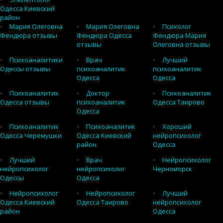
Одесса Киевский
район
Мария Олеговна
Мария Олеговна
Психолог
Фендюра отзывы
Фендюра Одесса
Фендюра Мария
отзывы
Олеговна отзывы
Психоаналитики
Врач
Лучший
Одессы отзывы
психоаналитик
психоаналитик
Одесса
Одесса
Психоаналитик
Доктор
Психоаналитик
Одесса отзывы
психоаналитик
Одесса Таирово
Одесса
Психоаналитик
Психоаналитик
Хороший
Одесса Черемушки
Одесса Киевский
нейропсихолог
район
Одесса
Лучший
Врач
Нейропсихолог
нейропсихолог
нейропсихолог
Черноморск
Одессы
Одесса
Нейропсихолог
Нейропсихолог
Лучший
Одесса Киевский
Одесса Таирово
нейропсихолог
район
Одесса