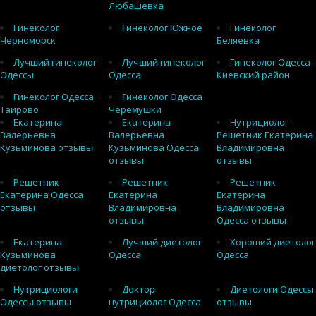
Любашевка
Гинеколог
Гинеколог Южное
Гинеколог
Черноморск
Беляевка
Лучший гинеколог
Лучший гинеколог
Гинеколог Одесса
Одессы
Одесса
Киевский район
Гинеколог Одесса
Гинеколог Одесса
Таирово
Черемушки
Екатерина
Екатерина
Нутрициолог
Валерьевна
Валерьевна
Решетник Екатерина
Кузьминова отзывы
Кузьминова Одесса
Владимировна
отзывы
отзывы
Решетник
Решетник
Решетник
Екатерина Одесса
Екатерина
Екатерина
отзывы
Владимировна
Владимировна
отзывы
Одесса отзывы
Екатерина
Лучший диетолог
Хороший диетолог
Кузьминова
Одесса
Одесса
диетолог отзывы
Нутрициологи
Доктор
Диетологи Одессы
Одессы отзывы
нутрициолог Одесса
отзывы