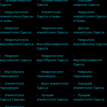
Лучший невролог
Лучший невролог
Хороший
Одессы
Одесса
невролог Одесса
Невропатологи
Эпилептолог
Неврологи
эпилептологи Одессы
Одесса отзывы
эпилептологи Одесса
отзывы
отзывы
Невролог
Невропатолог
Доктор
эпилептолог Одесса
эпилептолог Одесса
эпилептолог Одесса
Невропатологи
Неврологи
вертебрологи Одесса
Вертеброневрологи
вертебрологи Одесса
Одесса
Невролог
Невропатолог
вертебролог Одесса
вертебролог Одесса
Вертеброневролог
Одесса
Вертебролог
Невропатолог
Невролог
Черноморск
Черноморск
Черноморск
Эпилептолог
Врач эпилептолог
Хороший
Черноморск
Одесса
эпилептолог Одесса
Эпилептолог
Лучший
Лучший
Одесса Таирово
эпилептолог Одессы
эпилептолог Одесса
Эпилептолог