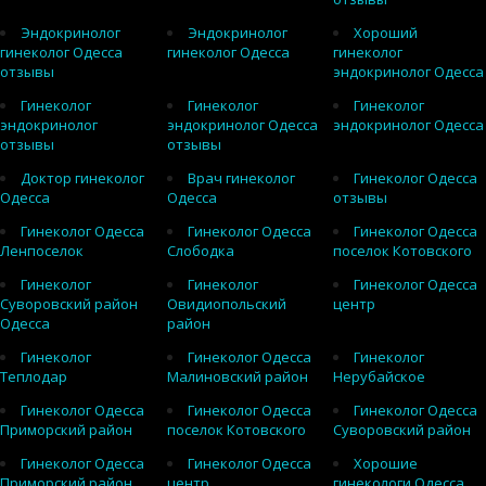
Эндокринолог
Эндокринолог
Хороший
гинеколог Одесса
гинеколог Одесса
гинеколог
отзывы
эндокринолог Одесса
Гинеколог
Гинеколог
Гинеколог
эндокринолог
эндокринолог Одесса
эндокринолог Одесса
отзывы
отзывы
Доктор гинеколог
Врач гинеколог
Гинеколог Одесса
Одесса
Одесса
отзывы
Гинеколог Одесса
Гинеколог Одесса
Гинеколог Одесса
Ленпоселок
Слободка
поселок Котовского
Гинеколог
Гинеколог
Гинеколог Одесса
Суворовский район
Овидиопольский
центр
Одесса
район
Гинеколог
Гинеколог Одесса
Гинеколог
Теплодар
Малиновский район
Нерубайское
Гинеколог Одесса
Гинеколог Одесса
Гинеколог Одесса
Приморский район
поселок Котовского
Суворовский район
Гинеколог Одесса
Гинеколог Одесса
Хорошие
Приморский район
центр
гинекологи Одесса