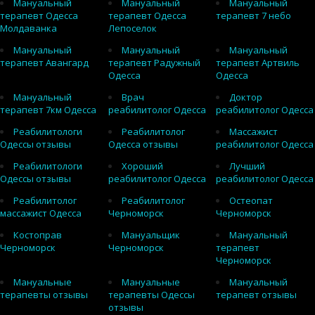
Мануальный
Мануальный
Мануальный
терапевт Одесса
терапевт Одесса
терапевт 7 небо
Молдаванка
Лепоселок
Мануальный
Мануальный
Мануальный
терапевт Авангард
терапевт Радужный
терапевт Артвиль
Одесса
Одесса
Мануальный
Врач
Доктор
терапевт 7км Одесса
реабилитолог Одесса
реабилитолог Одесса
Реабилитологи
Реабилитолог
Массажист
Одессы отзывы
Одесса отзывы
реабилитолог Одесса
Реабилитологи
Хороший
Лучший
Одессы отзывы
реабилитолог Одесса
реабилитолог Одесса
Реабилитолог
Реабилитолог
Остеопат
массажист Одесса
Черноморск
Черноморск
Костоправ
Мануальщик
Мануальный
Черноморск
Черноморск
терапевт
Черноморск
Мануальные
Мануальные
Мануальный
терапевты отзывы
терапевты Одессы
терапевт отзывы
отзывы