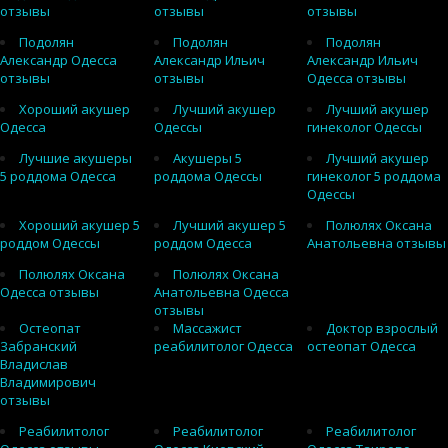
отзывы
отзывы
отзывы
Подолян
Подолян
Подолян
Александр Одесса
Александр Ильич
Александр Ильич
отзывы
отзывы
Одесса отзывы
Хороший акушер
Лучший акушер
Лучший акушер
Одесса
Одессы
гинеколог Одессы
Лучшие акушеры
Акушеры 5
Лучший акушер
5 роддома Одесса
роддома Одессы
гинеколог 5 роддома
Одессы
Хороший акушер 5
Лучший акушер 5
Полюлях Оксана
роддом Одессы
роддом Одесса
Анатольевна отзывы
Полюлях Оксана
Полюлях Оксана
Одесса отзывы
Анатольевна Одесса
отзывы
Остеопат
Массажист
Доктор взрослый
Забранский
реабилитолог Одесса
остеопат Одесса
Владислав
Владимирович
отзывы
Реабилитолог
Реабилитолог
Реабилитолог