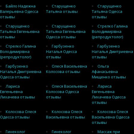
Байло Надежна
Старущенко
Старущенко
Валерьевна Одесса
Татьяна отзывы
Татьяна Одесса
отзывы
отзывы
Старущенко
Старущенко
Стрелко Галина
Татьяна Евгеньевна
Татьяна Евгеньевна
Володимирівна
отзывы
Одесса отзывы
(репродуктолог)
Стрелко Галина
Гарбузенко
Гарбузенко
Володимирівна
Наталья Одесса
Наталья Дмитриевна
(репродуктолог)
отзывы
отзывы
Гарбузенко
Олеся Васильевна
Ольга
Наталья Дмитриевна
Колосова отзывы
Афанасьевна
Одесса отзывы
Мищенко отзывы
Лариса
Олеся Васильевна
Лариса
Евгеньевна
Колосова Одесса
Евгеньевна
Лихачева отзывы
отзывы
Лихачева Одесса
отзывы
Колосова Олеся
Колосова Олеся
Колосова Олеся
Одесса отзывы
Васильевна отзывы
Васильевна Одесса
отзывы
Гинеколог
Гинеколог
Массаж при