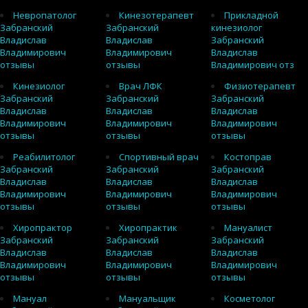
Невропатолог
Кинезотерапевт
Прикладной
Забранский
Забранский
кинезиолог
Владислав
Владислав
Забранский
Владимирович
Владимирович
Владислав
отзывы
отзывы
Владимирович отз
Кинезиолог
Врач ЛФК
Физиотерапевт
Забранский
Забранский
Забранский
Владислав
Владислав
Владислав
Владимирович
Владимирович
Владимирович
отзывы
отзывы
отзывы
Реабилитолог
Спортивный врач
Костоправ
Забранский
Забранский
Забранский
Владислав
Владислав
Владислав
Владимирович
Владимирович
Владимирович
отзывы
отзывы
отзывы
Хиропрактор
Хиропрактик
Мануалист
Забранский
Забранский
Забранский
Владислав
Владислав
Владислав
Владимирович
Владимирович
Владимирович
отзывы
отзывы
отзывы
Мануал
Мануальщик
Косметолог