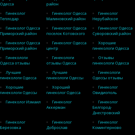
Одесса
район
Гинеколог
Гинеколог Одесса
Гинеколог
Теплодар
Малиновский район
Нерубайское
Гинеколог Одесса
Гинеколог Одесса
Гинеколог Одесса
Приморский район
поселок Котовского
Суворовский район
Гинеколог Одесса
Гинеколог Одесса
Хорошие
Приморский район
центр
гинекологи Одесса
Гинекологи
Гинекологи
Отзывы
Одесса отзывы
отзывы Одесса
гинекологи Одесса
Лучшие
Лучшие
Гинекологи
гинекологи Одесса
гинекологи Одессы
Одессы отзывы
Хорошие
Хороший
Гинеколог
гинекологи Одессы
гинеколог Одесса
Овидиополь
Гинеколог Измаил
Гинеколог
Гинеколог
Аккерман
Белгород-
Днестровский
Гинеколог
Гинеколог
Гинеколог
Березовка
Доброслав
Коминтерново