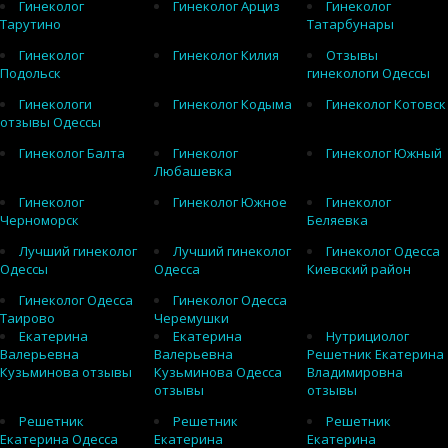
Гинеколог
Гинеколог Арциз
Гинеколог
Тарутино
Татарбунары
Гинеколог
Гинеколог Килия
Отзывы
Подольск
гинекологи Одессы
Гинекологи
Гинеколог Кодыма
Гинеколог Котовск
отзывы Одессы
Гинеколог Балта
Гинеколог
Гинеколог Южный
Любашевка
Гинеколог
Гинеколог Южное
Гинеколог
Черноморск
Беляевка
Лучший гинеколог
Лучший гинеколог
Гинеколог Одесса
Одессы
Одесса
Киевский район
Гинеколог Одесса
Гинеколог Одесса
Таирово
Черемушки
Екатерина
Екатерина
Нутрициолог
Валерьевна
Валерьевна
Решетник Екатерина
Кузьминова отзывы
Кузьминова Одесса
Владимировна
отзывы
отзывы
Решетник
Решетник
Решетник
Екатерина Одесса
Екатерина
Екатерина