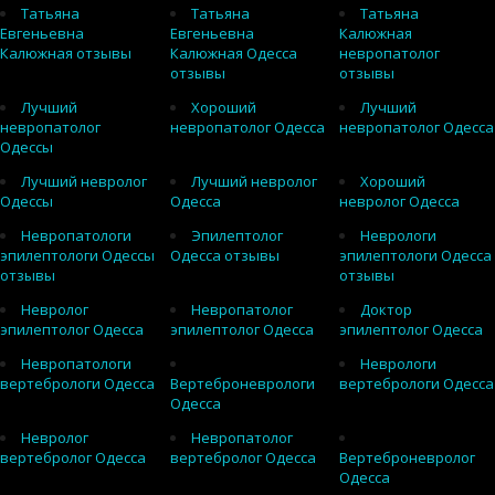
Татьяна
Татьяна
Татьяна
Евгеньевна
Евгеньевна
Калюжная
Калюжная отзывы
Калюжная Одесса
невропатолог
отзывы
отзывы
Лучший
Хороший
Лучший
невропатолог
невропатолог Одесса
невропатолог Одесса
Одессы
Лучший невролог
Лучший невролог
Хороший
Одессы
Одесса
невролог Одесса
Невропатологи
Эпилептолог
Неврологи
эпилептологи Одессы
Одесса отзывы
эпилептологи Одесса
отзывы
отзывы
Невролог
Невропатолог
Доктор
эпилептолог Одесса
эпилептолог Одесса
эпилептолог Одесса
Невропатологи
Неврологи
вертебрологи Одесса
Вертеброневрологи
вертебрологи Одесса
Одесса
Невролог
Невропатолог
вертебролог Одесса
вертебролог Одесса
Вертеброневролог
Одесса