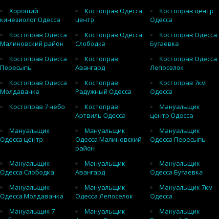
Хороший
Костоправ Одесса
Костоправ центр
кинезиолог Одесса
центр
Одесса
Костоправ Одесса
Костоправ Одесса
Костоправ Одесса
Малиновский район
Слободка
Бугаевка
Костоправ Одесса
Костоправ
Костоправ Одесса
Пересыпь
Авангард
Лепоселок
Костоправ Одесса
Костоправ
Костоправ 7км
Молдаванка
Радужный Одесса
Одесса
Костоправ 7 небо
Костоправ
Мануальщик
Артвиль Одесса
центр Одесса
Мануальщик
Мануальщик
Мануальщик
Одесса центр
Одесса Малиновский
Одесса Пересыпь
район
Мануальщик
Мануальщик
Мануальщик
Одесса Слободка
Авангард
Одесса Бугаевка
Мануальщик
Мануальщик
Мануальщик 7км
Одесса Молдаванка
Одесса Лепоселок
Одесса
Мануальщик 7
Мануальщик
Мануальщик