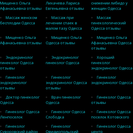
Мищенко Ольга
Лихачева Лариса
снижении либидо у
Афанасьевна отзывы
Евгеньевна отзывы
женщин Одесса
Массаж женском
Массаж при
Массаж
бесплодии Одесса
лечении спаек в
гинекологический
малом тазу Одесса
Одесса отзывы
Мищенко Ольга
Мищенко Ольга
Мищенко Ольга
Афанасьевна отзывы
Одесса отзывы
Афанасьевна Одесса
отзывы
Эндокринолог
Эндокринолог
Хороший
гинеколог Одесса
гинеколог Одесса
гинеколог
отзывы
эндокринолог Одесса
Гинеколог
Гинеколог
Гинеколог
эндокринолог
эндокринолог Одесса
эндокринолог Одесса
отзывы
отзывы
Доктор гинеколог
Врач гинеколог
Гинеколог Одесса
Одесса
Одесса
отзывы
Гинеколог Одесса
Гинеколог Одесса
Гинеколог Одесса
Ленпоселок
Слободка
поселок Котовского
Гинеколог
Гинеколог
Гинеколог Одесса
Суворовский район
Овидиопольский
центр