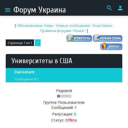
search
person
Форум Украина
menu
[
Обновленные темы
·
Новые сообщения
·
Участники
·
Правила форума
·
Поиск
· ]
Страница
1
из
1
1
Университеты в США
Dantelam
Сообщение #
1
Рядовой
Группа: Пользователи
Сообщений:
1
Репутация:
0
Статус:
Offline