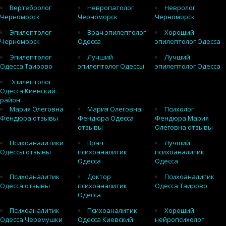
Вертебролог
Невропатолог
Невролог
Черноморск
Черноморск
Черноморск
Эпилептолог
Врач эпилептолог
Хороший
Черноморск
Одесса
эпилептолог Одесса
Эпилептолог
Лучший
Лучший
Одесса Таирово
эпилептолог Одессы
эпилептолог Одесса
Эпилептолог
Одесса Киевский
район
Мария Олеговна
Мария Олеговна
Психолог
Фендюра отзывы
Фендюра Одесса
Фендюра Мария
отзывы
Олеговна отзывы
Психоаналитики
Врач
Лучший
Одессы отзывы
психоаналитик
психоаналитик
Одесса
Одесса
Психоаналитик
Доктор
Психоаналитик
Одесса отзывы
психоаналитик
Одесса Таирово
Одесса
Психоаналитик
Психоаналитик
Хороший
Одесса Черемушки
Одесса Киевский
нейропсихолог