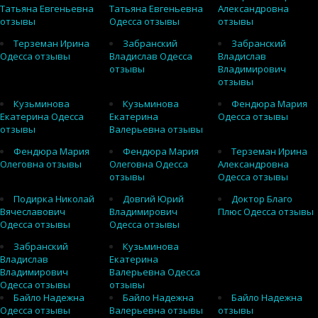
Татьяна Евгеньевна
Татьяна Евгеньевна
Александровна
отзывы
Одесса отзывы
отзывы
Терземан Ирина
Забранский
Забранский
Одесса отзывы
Владислав Одесса
Владислав
отзывы
Владимирович
отзывы
Кузьминова
Кузьминова
Фендюра Мария
Екатерина Одесса
Екатерина
Одесса отзывы
отзывы
Валерьевна отзывы
Фендюра Мария
Фендюра Мария
Терземан Ирина
Олеговна отзывы
Олеговна Одесса
Александровна
отзывы
Одесса отзывы
Подирка Николай
Довгий Юрий
Доктор Благо
Вячеславович
Владимирович
Плюс Одесса отзывы
Одесса отзывы
Одесса отзывы
Забранский
Кузьминова
Владислав
Екатерина
Владимирович
Валерьевна Одесса
Одесса отзывы
отзывы
Байло Надежна
Байло Надежна
Байло Надежна
Одесса отзывы
Валерьевна отзывы
отзывы