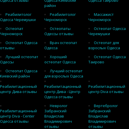
Одесса отзывы
Одесса Киевский
Одесса Таирово
район
Реабилитолог
Реабилитолог
Массажист
Одесса Черемушки
Черноморск
Черноморск
Остеопат
Остеопаты
Остеопат Одесса
Черноморск
Одессы отзывы
Черемушки
Остеопат Одесса
Врач остеопат
Остеопат для
отзывы
Одесса
взрослых Одесса
Лучший остеопат
Хороший
Остеопат Одесса
Одессы
остеопат Одесса
Таирово
Остеопат Одесса
Лучший остеопат
Киевский район
для взрослых Одесса
Реабилитационный
Реабилитационный
Реабилитационный
центр Дива отзывы
центр Дива - Центр
центр Diva отзывы
Одесса отзывы
Невролог
Вертебролог
Реабилитационный
Забранский
Забранский
центр Diva - Center
Владислав
Владислав
Одесса отзывы
Владимирович
Владимирович
отзывы
отзывы