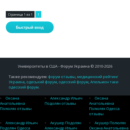
Страница
1
из
1
1
Университеты в США - Форум Украина © 2010-2026
Также рекомендуем:
форум отзывы
,
медицинский рейтинг
Украина
,
одеський форум
,
одесский форум
,
Апельмон таки
одесский форум
.
Оксана
Александр Ильич
Оксана
Анатольевна
Подолян отзывы
Анатольевна
Полюлях отзывы
Полюлях Одесса
отзывы
Александр Ильич
Акушер Подолян
Акушер Полюлях
Подолян Одесса
Александр Ильич
Оксана Анатольевна