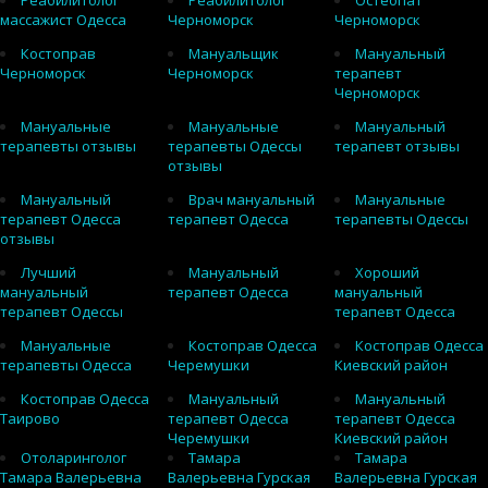
Реабилитолог
Реабилитолог
Остеопат
массажист Одесса
Черноморск
Черноморск
Костоправ
Мануальщик
Мануальный
Черноморск
Черноморск
терапевт
Черноморск
Мануальные
Мануальные
Мануальный
терапевты отзывы
терапевты Одессы
терапевт отзывы
отзывы
Мануальный
Врач мануальный
Мануальные
терапевт Одесса
терапевт Одесса
терапевты Одессы
отзывы
Лучший
Мануальный
Хороший
мануальный
терапевт Одесса
мануальный
терапевт Одессы
терапевт Одесса
Мануальные
Костоправ Одесса
Костоправ Одесса
терапевты Одесса
Черемушки
Киевский район
Костоправ Одесса
Мануальный
Мануальный
Таирово
терапевт Одесса
терапевт Одесса
Черемушки
Киевский район
Отоларинголог
Тамара
Тамара
Тамара Валерьевна
Валерьевна Гурская
Валерьевна Гурская