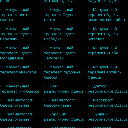
небо
Артвиль Одесса
Радужный Одесса
Мануальный
Мануальный
Мануальный
терапевт центр
терапевт Одесса
терапевт Одесса
Одесса
центр
Малиновский район
Мануальный
Мануальный
Мануальный
терапевт Одесса
терапевт Одесса
терапевт Одесса
Пересыпь
Слободка
Бугаевка
Мануальный
Мануальный
Мануальный
терапевт Одесса
терапевт Одесса
терапевт 7 небо
Молдаванка
Лепоселок
Мануальный
Мануальный
Мануальный
терапевт Авангард
терапевт Радужный
терапевт Артвиль
Одесса
Одесса
Мануальный
Врач
Доктор
терапевт 7км Одесса
реабилитолог Одесса
реабилитолог Одесса
Реабилитологи
Реабилитолог
Массажист
Одессы отзывы
Одесса отзывы
реабилитолог Одесса
Реабилитологи
Хороший
Лучший
Одессы отзывы
реабилитолог Одесса
реабилитолог Одесса