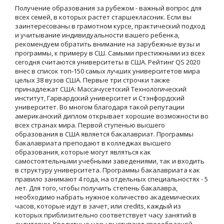
Получение образования за рубежом - важный вопрос для
всех семей, в которых растет старшеклассник. Если вы
заинтересованы в грамотном курсе, практический подход
и учитывание индивидуальности вашего ребенка,
рекомендуем обратить внимание на зарубежные вузы и
программы, к примеру в СШ. Самыми престижными из всех
сегодня считаются университеты в США. Рейтинг QS 2020
внес в список топ-150 самых лучших университетов мира
целых 38 вузов США. Первые три строчки также
принадлежат США: Массачусетский Технологический
институт, Гарвардский университет и Стэнфордский
университет. Во многом благодаря такой репутации
американский диплом открывает хорошие возможности во
всех странах мира. Первой ступенью высшего
образования в США является бакалавриат. Программы
бакалавриата преподают в колледжах высшего
образования, которые могут являться как
самостоятельными учебными заведениями, так и входить
в структуру университета. Программы бакалавриата как
правило занимают 4 года, на отдельных специальностях - 5
лет. Для того, чтобы получить степень бакалавра,
необходимо набрать нужное количество академических
часов, которые идут в зачет, или credits, каждый из
которых приблизительно соответствует часу занятий в