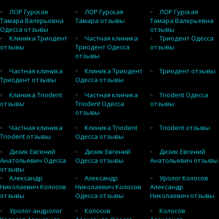
ЛОР Гурская
ЛОР Гурская
ЛОР Гурская
Тамара Валерьевна
Тамара отзывы
Тамара Валерьевна
Одесса отзывы
отзывы
Клиника Триодент
Частная клиника
Триодент Одесса
отзывы
Триодент Одесса
отзывы
отзывы
Частная клиника
Клиника Триодент
Триодент отзывы
Триодент отзывы
Одесса отзывы
Клиника Triodent
Частная клиника
Triodent Одесса
отзывы
Triodent Одесса
отзывы
отзывы
Частная клиника
Клиника Triodent
Triodent отзывы
Triodent отзывы
Одесса отзывы
Дизик Евгений
Дизик Евгений
Дизик Евгений
Анатольевич Одесса
Одесса отзывы
Анатольевич отзывы
отзывы
Александр
Александр
Уролог Колосов
Николаевич Колосов
Николаевич Колосов
Александр
отзывы
Одесса отзывы
Николаевич отзывы
Уролог-андролог
Колосов
Колосов