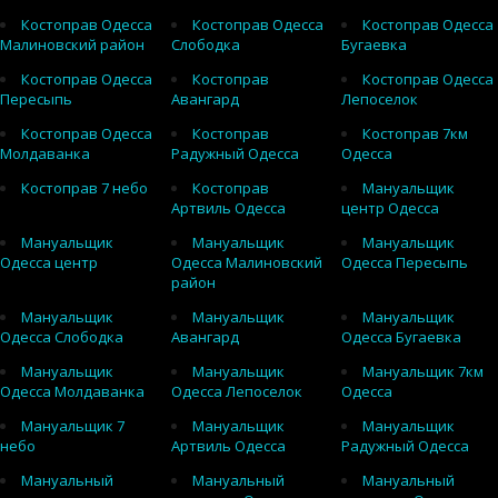
Костоправ Одесса
Костоправ Одесса
Костоправ Одесса
Малиновский район
Слободка
Бугаевка
Костоправ Одесса
Костоправ
Костоправ Одесса
Пересыпь
Авангард
Лепоселок
Костоправ Одесса
Костоправ
Костоправ 7км
Молдаванка
Радужный Одесса
Одесса
Костоправ 7 небо
Костоправ
Мануальщик
Артвиль Одесса
центр Одесса
Мануальщик
Мануальщик
Мануальщик
Одесса центр
Одесса Малиновский
Одесса Пересыпь
район
Мануальщик
Мануальщик
Мануальщик
Одесса Слободка
Авангард
Одесса Бугаевка
Мануальщик
Мануальщик
Мануальщик 7км
Одесса Молдаванка
Одесса Лепоселок
Одесса
Мануальщик 7
Мануальщик
Мануальщик
небо
Артвиль Одесса
Радужный Одесса
Мануальный
Мануальный
Мануальный