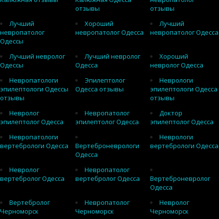
отзывы
отзывы
Лучший
Хороший
Лучший
невропатолог
невропатолог Одесса
невропатолог Одесса
Одессы
Лучший невролог
Лучший невролог
Хороший
Одессы
Одесса
невролог Одесса
Невропатологи
Эпилептолог
Неврологи
эпилептологи Одессы
Одесса отзывы
эпилептологи Одесса
отзывы
отзывы
Невролог
Невропатолог
Доктор
эпилептолог Одесса
эпилептолог Одесса
эпилептолог Одесса
Невропатологи
Неврологи
вертебрологи Одесса
Вертеброневрологи
вертебрологи Одесса
Одесса
Невролог
Невропатолог
вертебролог Одесса
вертебролог Одесса
Вертеброневролог
Одесса
Вертебролог
Невропатолог
Невролог
Черноморск
Черноморск
Черноморск