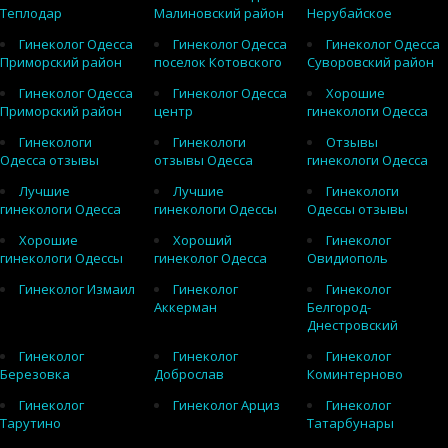
Теплодар
Малиновский район
Нерубайское
Гинеколог Одесса
Гинеколог Одесса
Гинеколог Одесса
Приморский район
поселок Котовского
Суворовский район
Гинеколог Одесса
Гинеколог Одесса
Хорошие
Приморский район
центр
гинекологи Одесса
Гинекологи
Гинекологи
Отзывы
Одесса отзывы
отзывы Одесса
гинекологи Одесса
Лучшие
Лучшие
Гинекологи
гинекологи Одесса
гинекологи Одессы
Одессы отзывы
Хорошие
Хороший
Гинеколог
гинекологи Одессы
гинеколог Одесса
Овидиополь
Гинеколог Измаил
Гинеколог
Гинеколог
Аккерман
Белгород-
Днестровский
Гинеколог
Гинеколог
Гинеколог
Березовка
Доброслав
Коминтерново
Гинеколог
Гинеколог Арциз
Гинеколог
Тарутино
Татарбунары