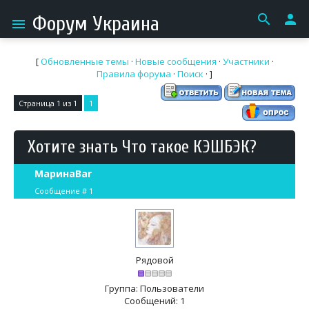
search
person
Форум Украина
menu
[
Обновленные темы
·
Новые сообщения
·
Участники
·
Правила форума
·
Поиск
· ]
Страница
1
из
1
1
Хотите знать Что такое КЭШБЭК?
МаринаBar
Сообщение #
1
Рядовой
Группа: Пользователи
Сообщений:
1