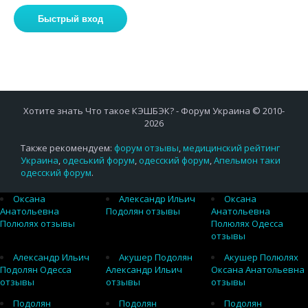
Хотите знать Что такое КЭШБЭК? - Форум Украина © 2010-
2026
Также рекомендуем:
форум отзывы
,
медицинский рейтинг
Украина
,
одеський форум
,
одесский форум
,
Апельмон таки
одесский форум
.
Оксана
Александр Ильич
Оксана
Анатольевна
Подолян отзывы
Анатольевна
Полюлях отзывы
Полюлях Одесса
отзывы
Александр Ильич
Акушер Подолян
Акушер Полюлях
Подолян Одесса
Александр Ильич
Оксана Анатольевна
отзывы
отзывы
отзывы
Подолян
Подолян
Подолян