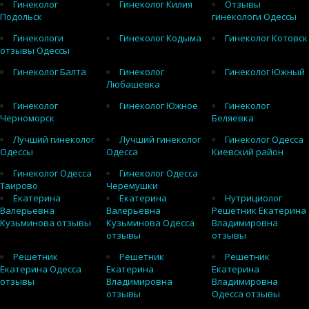
Гинеколог
Гинеколог Килия
Отзывы
Подольск
гинекологи Одессы
Гинекологи
Гинеколог Кодыма
Гинеколог Котовск
отзывы Одессы
Гинеколог Балта
Гинеколог
Гинеколог Южный
Любашевка
Гинеколог
Гинеколог Южное
Гинеколог
Черноморск
Беляевка
Лучший гинеколог
Лучший гинеколог
Гинеколог Одесса
Одессы
Одесса
Киевский район
Гинеколог Одесса
Гинеколог Одесса
Таирово
Черемушки
Екатерина
Екатерина
Нутрициолог
Валерьевна
Валерьевна
Решетник Екатерина
Кузьминова отзывы
Кузьминова Одесса
Владимировна
отзывы
отзывы
Решетник
Решетник
Решетник
Екатерина Одесса
Екатерина
Екатерина
отзывы
Владимировна
Владимировна
отзывы
Одесса отзывы