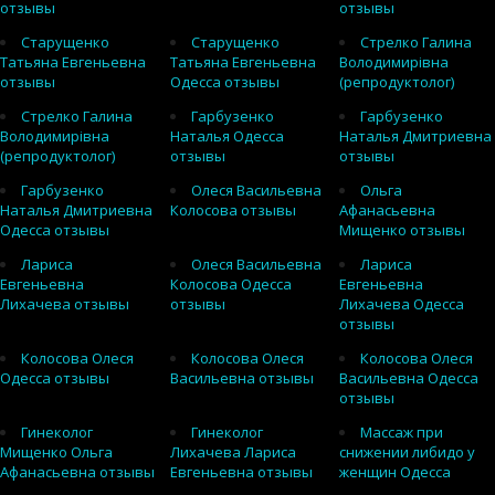
отзывы
отзывы
Старущенко
Старущенко
Стрелко Галина
Татьяна Евгеньевна
Татьяна Евгеньевна
Володимирівна
отзывы
Одесса отзывы
(репродуктолог)
Стрелко Галина
Гарбузенко
Гарбузенко
Володимирівна
Наталья Одесса
Наталья Дмитриевна
(репродуктолог)
отзывы
отзывы
Гарбузенко
Олеся Васильевна
Ольга
Наталья Дмитриевна
Колосова отзывы
Афанасьевна
Одесса отзывы
Мищенко отзывы
Лариса
Олеся Васильевна
Лариса
Евгеньевна
Колосова Одесса
Евгеньевна
Лихачева отзывы
отзывы
Лихачева Одесса
отзывы
Колосова Олеся
Колосова Олеся
Колосова Олеся
Одесса отзывы
Васильевна отзывы
Васильевна Одесса
отзывы
Гинеколог
Гинеколог
Массаж при
Мищенко Ольга
Лихачева Лариса
снижении либидо у
Афанасьевна отзывы
Евгеньевна отзывы
женщин Одесса