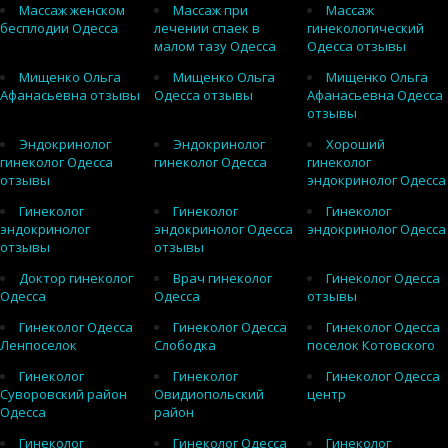
Массаж женском
Массаж при
Массаж
бесплодии Одесса
лечении спаек в
гинекологический
малом тазу Одесса
Одесса отзывы
Мищенко Ольга
Мищенко Ольга
Мищенко Ольга
Афанасьевна отзывы
Одесса отзывы
Афанасьевна Одесса
отзывы
Эндокринолог
Эндокринолог
Хороший
гинеколог Одесса
гинеколог Одесса
гинеколог
отзывы
эндокринолог Одесса
Гинеколог
Гинеколог
Гинеколог
эндокринолог
эндокринолог Одесса
эндокринолог Одесса
отзывы
отзывы
Доктор гинеколог
Врач гинеколог
Гинеколог Одесса
Одесса
Одесса
отзывы
Гинеколог Одесса
Гинеколог Одесса
Гинеколог Одесса
Ленпоселок
Слободка
поселок Котовского
Гинеколог
Гинеколог
Гинеколог Одесса
Суворовский район
Овидиопольский
центр
Одесса
район
Гинеколог
Гинеколог Одесса
Гинеколог