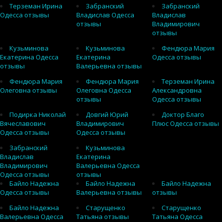
Терземан Ирина
Забранский
Забранский
Одесса отзывы
Владислав Одесса
Владислав
отзывы
Владимирович
отзывы
Кузьминова
Кузьминова
Фендюра Мария
Екатерина Одесса
Екатерина
Одесса отзывы
отзывы
Валерьевна отзывы
Фендюра Мария
Фендюра Мария
Терземан Ирина
Олеговна отзывы
Олеговна Одесса
Александровна
отзывы
Одесса отзывы
Подирка Николай
Довгий Юрий
Доктор Благо
Вячеславович
Владимирович
Плюс Одесса отзывы
Одесса отзывы
Одесса отзывы
Забранский
Кузьминова
Владислав
Екатерина
Владимирович
Валерьевна Одесса
Одесса отзывы
отзывы
Байло Надежна
Байло Надежна
Байло Надежна
Одесса отзывы
Валерьевна отзывы
отзывы
Байло Надежна
Старущенко
Старущенко
Валерьевна Одесса
Татьяна отзывы
Татьяна Одесса