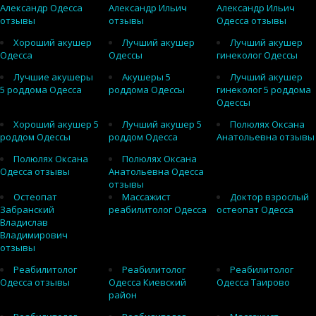
Александр Одесса
Александр Ильич
Александр Ильич
отзывы
отзывы
Одесса отзывы
Хороший акушер
Лучший акушер
Лучший акушер
Одесса
Одессы
гинеколог Одессы
Лучшие акушеры
Акушеры 5
Лучший акушер
5 роддома Одесса
роддома Одессы
гинеколог 5 роддома
Одессы
Хороший акушер 5
Лучший акушер 5
Полюлях Оксана
роддом Одессы
роддом Одесса
Анатольевна отзывы
Полюлях Оксана
Полюлях Оксана
Одесса отзывы
Анатольевна Одесса
отзывы
Остеопат
Массажист
Доктор взрослый
Забранский
реабилитолог Одесса
остеопат Одесса
Владислав
Владимирович
отзывы
Реабилитолог
Реабилитолог
Реабилитолог
Одесса отзывы
Одесса Киевский
Одесса Таирово
район