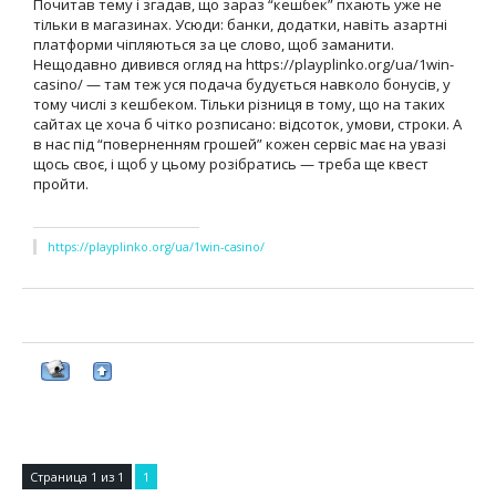
Почитав тему і згадав, що зараз “кешбек” пхають уже не
тільки в магазинах. Усюди: банки, додатки, навіть азартні
платформи чіпляються за це слово, щоб заманити.
Нещодавно дивився огляд на https://playplinko.org/ua/1win-
casino/ — там теж уся подача будується навколо бонусів, у
тому числі з кешбеком. Тільки різниця в тому, що на таких
сайтах це хоча б чітко розписано: відсоток, умови, строки. А
в нас під “поверненням грошей” кожен сервіс має на увазі
щось своє, і щоб у цьому розібратись — треба ще квест
пройти.
https://playplinko.org/ua/1win-casino/
Страница
1
из
1
1