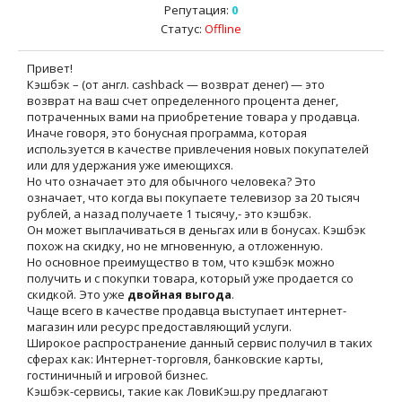
Репутация:
0
Статус:
Offline
Привет!
Кэшбэк – (от англ. cashback — возврат денег) — это
возврат на ваш счет определенного процента денег,
потраченных вами на приобретение товара у продавца.
Иначе говоря, это бонусная программа, которая
используется в качестве привлечения новых покупателей
или для удержания уже имеющихся.
Но что означает это для обычного человека? Это
означает, что когда вы покупаете телевизор за 20 тысяч
рублей, а назад получаете 1 тысячу,- это кэшбэк.
Он может выплачиваться в деньгах или в бонусах. Кэшбэк
похож на скидку, но не мгновенную, а отложенную.
Но основное преимущество в том, что кэшбэк можно
получить и с покупки товара, который уже продается со
скидкой. Это уже
двойная выгода
.
Чаще всего в качестве продавца выступает интернет-
магазин или ресурс предоставляющий услуги.
Широкое распространение данный сервис получил в таких
сферах как: Интернет-торговля, банковские карты,
гостиничный и игровой бизнес.
Кэшбэк-сервисы, такие как ЛовиКэш.ру предлагают