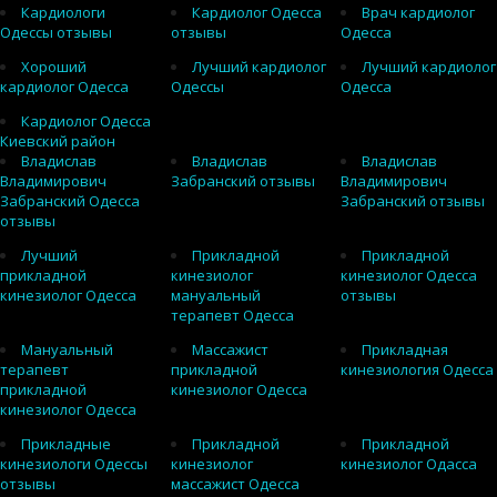
Кардиологи
Кардиолог Одесса
Врач кардиолог
Одессы отзывы
отзывы
Одесса
Хороший
Лучший кардиолог
Лучший кардиолог
кардиолог Одесса
Одессы
Одесса
Кардиолог Одесса
Киевский район
Владислав
Владислав
Владислав
Владимирович
Забранский отзывы
Владимирович
Забранский Одесса
Забранский отзывы
отзывы
Лучший
Прикладной
Прикладной
прикладной
кинезиолог
кинезиолог Одесса
кинезиолог Одесса
мануальный
отзывы
терапевт Одесса
Мануальный
Массажист
Прикладная
терапевт
прикладной
кинезиология Одесса
прикладной
кинезиолог Одесса
кинезиолог Одесса
Прикладные
Прикладной
Прикладной
кинезиологи Одессы
кинезиолог
кинезиолог Одасса
отзывы
массажист Одесса