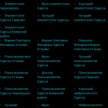
Эпилептолог
Врач эпилептолог
Хороший
Черноморск
Одесса
эпилептолог Одесса
Эпилептолог
Лучший
Лучший
Одесса Таирово
эпилептолог Одессы
эпилептолог Одесса
Эпилептолог
Одесса Киевский
район
Мария Олеговна
Мария Олеговна
Психолог
Фендюра отзывы
Фендюра Одесса
Фендюра Мария
отзывы
Олеговна отзывы
Психоаналитики
Врач
Лучший
Одессы отзывы
психоаналитик
психоаналитик
Одесса
Одесса
Психоаналитик
Доктор
Психоаналитик
Одесса отзывы
психоаналитик
Одесса Таирово
Одесса
Психоаналитик
Психоаналитик
Хороший
Одесса Черемушки
Одесса Киевский
нейропсихолог
район
Одесса
Лучший
Врач
Нейропсихолог