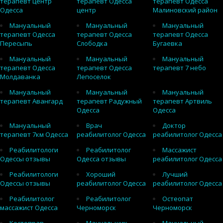
терапевт центр
терапевт Одесса
терапевт Одесса
Одесса
центр
Малиновский район
Мануальный
Мануальный
Мануальный
терапевт Одесса
терапевт Одесса
терапевт Одесса
Пересыпь
Слободка
Бугаевка
Мануальный
Мануальный
Мануальный
терапевт Одесса
терапевт Одесса
терапевт 7 небо
Молдаванка
Лепоселок
Мануальный
Мануальный
Мануальный
терапевт Авангард
терапевт Радужный
терапевт Артвиль
Одесса
Одесса
Мануальный
Врач
Доктор
терапевт 7км Одесса
реабилитолог Одесса
реабилитолог Одесса
Реабилитологи
Реабилитолог
Массажист
Одессы отзывы
Одесса отзывы
реабилитолог Одесса
Реабилитологи
Хороший
Лучший
Одессы отзывы
реабилитолог Одесса
реабилитолог Одесса
Реабилитолог
Реабилитолог
Остеопат
массажист Одесса
Черноморск
Черноморск