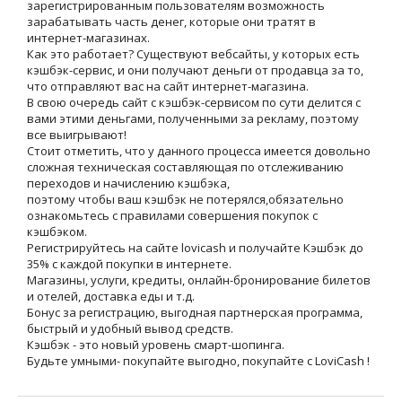
зарегистрированным пользователям возможность
зарабатывать часть денег, которые они тратят в
интернет-магазинах.
Как это работает? Существуют вебсайты, у которых есть
кэшбэк-сервис, и они получают деньги от продавца за то,
что отправляют вас на сайт интернет-магазина.
В свою очередь сайт с кэшбэк-сервисом по сути делится с
вами этими деньгами, полученными за рекламу, поэтому
все выигрывают!
Стоит отметить, что у данного процесса имеется довольно
сложная техническая составляющая по отслеживанию
переходов и начислению кэшбэка,
поэтому чтобы ваш кэшбэк не потерялся,обязательно
ознакомьтесь с правилами совершения покупок с
кэшбэком.
Регистрируйтесь на сайте lovicash и получайте Кэшбэк до
35% с каждой покупки в интернете.
Магазины, услуги, кредиты, онлайн-бронирование билетов
и отелей, доставка еды и т.д.
Бонус за регистрацию, выгодная партнерская программа,
быстрый и удобный вывод средств.
Кэшбэк - это новый уровень смарт-шопинга.
Будьте умными- покупайте выгодно, покупайте с LoviCash !