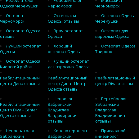
Реабилитолог
Реабилитолог
Массажист
Одесса Черемушки
Черноморск
Черноморск
Остеопат
Остеопаты
Остеопат Одесса
Черноморск
Одессы отзывы
Черемушки
Остеопат Одесса
Врач остеопат
Остеопат для
отзывы
Одесса
взрослых Одесса
Лучший остеопат
Хороший
Остеопат Одесса
Одессы
остеопат Одесса
Таирово
Остеопат Одесса
Лучший остеопат
Киевский район
для взрослых Одесса
Реабилитационный
Реабилитационный
Реабилитационный
центр Дива отзывы
центр Дива - Центр
центр Diva отзывы
Одесса отзывы
Невролог
Вертебролог
Реабилитационный
Забранский
Забранский
центр Diva - Center
Владислав
Владислав
Одесса отзывы
Владимирович
Владимирович
отзывы
отзывы
Невропатолог
Кинезотерапевт
Прикладной
Забранский
Забранский
кинезиолог