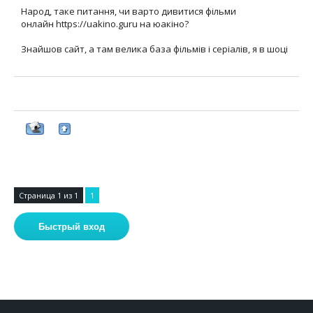
Народ, таке питання, чи варто дивитися фільми
онлайн https://uakino.guru на юакіно?
Знайшов сайт, а там велика база фільмів і серіалів, я в шоці
Страница
1
из
1
1