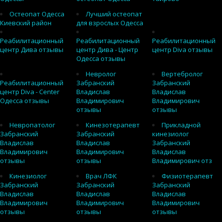
Остеопат Одесса
Лучший остеопат
Киевский район
для взрослых Одесса
Реабилитационный
Реабилитационный
Реабилитационный
центр Дива отзывы
центр Дива - Центр
центр Diva отзывы
Одесса отзывы
Невролог
Вертебролог
Реабилитационный
Забранский
Забранский
центр Diva - Center
Владислав
Владислав
Одесса отзывы
Владимирович
Владимирович
отзывы
отзывы
Невропатолог
Кинезотерапевт
Прикладной
Забранский
Забранский
кинезиолог
Владислав
Владислав
Забранский
Владимирович
Владимирович
Владислав
отзывы
отзывы
Владимирович отз
Кинезиолог
Врач ЛФК
Физиотерапевт
Забранский
Забранский
Забранский
Владислав
Владислав
Владислав
Владимирович
Владимирович
Владимирович
отзывы
отзывы
отзывы