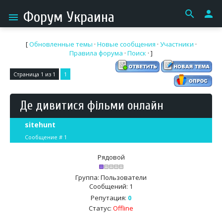
search
person
Форум Украина
menu
[
Обновленные темы
·
Новые сообщения
·
Участники
·
Правила форума
·
Поиск
· ]
Страница
1
из
1
1
Де дивитися фільми онлайн
sitehunt
Сообщение #
1
Рядовой
Группа: Пользователи
Сообщений:
1
Репутация:
0
Статус:
Offline