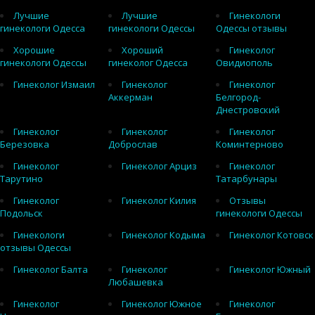
Лучшие
Лучшие
Гинекологи
гинекологи Одесса
гинекологи Одессы
Одессы отзывы
Хорошие
Хороший
Гинеколог
гинекологи Одессы
гинеколог Одесса
Овидиополь
Гинеколог Измаил
Гинеколог
Гинеколог
Аккерман
Белгород-
Днестровский
Гинеколог
Гинеколог
Гинеколог
Березовка
Доброслав
Коминтерново
Гинеколог
Гинеколог Арциз
Гинеколог
Тарутино
Татарбунары
Гинеколог
Гинеколог Килия
Отзывы
Подольск
гинекологи Одессы
Гинекологи
Гинеколог Кодыма
Гинеколог Котовск
отзывы Одессы
Гинеколог Балта
Гинеколог
Гинеколог Южный
Любашевка
Гинеколог
Гинеколог Южное
Гинеколог