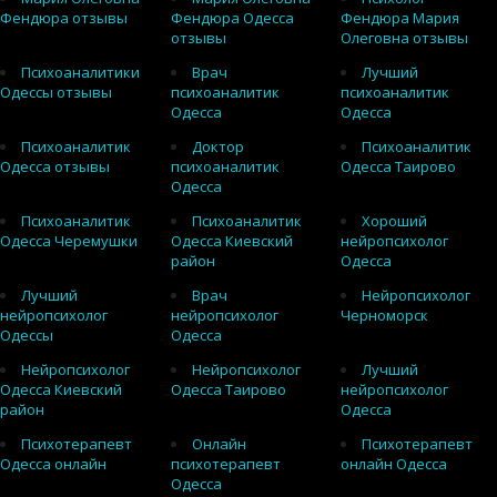
Фендюра отзывы
Фендюра Одесса
Фендюра Мария
отзывы
Олеговна отзывы
Психоаналитики
Врач
Лучший
Одессы отзывы
психоаналитик
психоаналитик
Одесса
Одесса
Психоаналитик
Доктор
Психоаналитик
Одесса отзывы
психоаналитик
Одесса Таирово
Одесса
Психоаналитик
Психоаналитик
Хороший
Одесса Черемушки
Одесса Киевский
нейропсихолог
район
Одесса
Лучший
Врач
Нейропсихолог
нейропсихолог
нейропсихолог
Черноморск
Одессы
Одесса
Нейропсихолог
Нейропсихолог
Лучший
Одесса Киевский
Одесса Таирово
нейропсихолог
район
Одесса
Психотерапевт
Онлайн
Психотерапевт
Одесса онлайн
психотерапевт
онлайн Одесса
Одесса