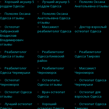
Хороший акушер 5
Лучший акушер 5
Полюлях Оксана
роддом Одессы
роддом Одесса
Анатольевна отзывы
Полюлях Оксана
Полюлях Оксана
Одесса отзывы
Анатольевна Одесса
отзывы
Остеопат
Массажист
Доктор взрослый
Забранский
реабилитолог Одесса
остеопат Одесса
Владислав
Владимирович
отзывы
Реабилитолог
Реабилитолог
Реабилитолог
Одесса отзывы
Одесса Киевский
Одесса Таирово
район
Реабилитолог
Реабилитолог
Массажист
Одесса Черемушки
Черноморск
Черноморск
Остеопат
Остеопаты
Остеопат Одесса
Черноморск
Одессы отзывы
Черемушки
Остеопат Одесса
Врач остеопат
Остеопат для
отзывы
Одесса
взрослых Одесса
Лучший остеопат
Хороший
Остеопат Одесса
Одессы
остеопат Одесса
Таирово