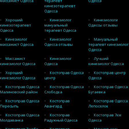
массажист Одесса
терапевт
Одесса
кинезотерапевт
Одесса
Хороший
Кинезиолог
Кинезиологи
кинезотерапевт
мануальный
Одессы отзывы
Одесса
терапевт Одесса
Кинезиолог
Кинезиолог
Мануальный
массажист Одесса
Одесса отзывы
терапевт кинезиолог
Одесса
Массажист
Кинезиолог
Лучший
кинезиолог Одесса
Одесса
кинезиолог Одесса
Хороший
Костоправ Одесса
Костоправ центр
кинезиолог Одесса
центр
Одесса
Костоправ Одесса
Костоправ Одесса
Костоправ Одесса
Малиновский район
Слободка
Бугаевка
Костоправ Одесса
Костоправ
Костоправ Одесса
Пересыпь
Авангард
Лепоселок
Костоправ Одесса
Костоправ
Костоправ 7км
Молдаванка
Радужный Одесса
Одесса