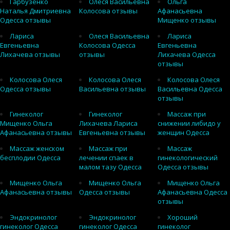
Гарбузенко
Олеся Васильевна
Ольга
Наталья Дмитриевна
Колосова отзывы
Афанасьевна
Одесса отзывы
Мищенко отзывы
Лариса
Олеся Васильевна
Лариса
Евгеньевна
Колосова Одесса
Евгеньевна
Лихачева отзывы
отзывы
Лихачева Одесса
отзывы
Колосова Олеся
Колосова Олеся
Колосова Олеся
Одесса отзывы
Васильевна отзывы
Васильевна Одесса
отзывы
Гинеколог
Гинеколог
Массаж при
Мищенко Ольга
Лихачева Лариса
снижении либидо у
Афанасьевна отзывы
Евгеньевна отзывы
женщин Одесса
Массаж женском
Массаж при
Массаж
бесплодии Одесса
лечении спаек в
гинекологический
малом тазу Одесса
Одесса отзывы
Мищенко Ольга
Мищенко Ольга
Мищенко Ольга
Афанасьевна отзывы
Одесса отзывы
Афанасьевна Одесса
отзывы
Эндокринолог
Эндокринолог
Хороший
гинеколог Одесса
гинеколог Одесса
гинеколог