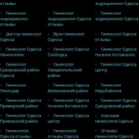
отзывы
эндокринолог Одесса
Гинеколог
Гинеколог
Гинеколог
эндокринолог
эндокринолог Одесса
эндокринолог Одесса
отзывы
отзывы
Доктор гинеколог
Врач гинеколог
Гинеколог Одесса
Одесса
Одесса
отзывы
Гинеколог Одесса
Гинеколог Одесса
Гинеколог Одесса
Ленпоселок
Слободка
поселок Котовского
Гинеколог
Гинеколог
Гинеколог Одесса
Суворовский район
Овидиопольский
центр
Одесса
район
Гинеколог
Гинеколог Одесса
Гинеколог
Теплодар
Малиновский район
Нерубайское
Гинеколог Одесса
Гинеколог Одесса
Гинеколог Одесса
Приморский район
поселок Котовского
Суворовский район
Гинеколог Одесса
Гинеколог Одесса
Хорошие
Приморский район
центр
гинекологи Одесса
Гинекологи
Гинекологи
Отзывы
Одесса отзывы
отзывы Одесса
гинекологи Одесса