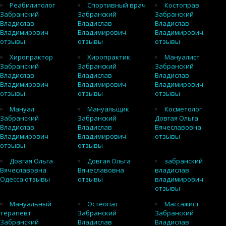
Реабилитолог
Спортивный врач
Костоправ
Забранский
Забранский
Забранский
Владислав
Владислав
Владислав
Владимирович
Владимирович
Владимирович
отзывы
отзывы
отзывы
Хиропрактор
Хиропрактик
Мануалист
Забранский
Забранский
Забранский
Владислав
Владислав
Владислав
Владимирович
Владимирович
Владимирович
отзывы
отзывы
отзывы
Мануал
Мануальщик
Косметолог
Забранский
Забранский
Довгая Ольга
Владислав
Владислав
Вячеславовна
Владимирович
Владимирович
отзывы
отзывы
отзывы
Довгая Ольга
Довгая Ольга
забранский
Вячеславовна
Вячеславовна
владислав
Одесса отзывы
отзывы
владимирович
отзывы
Мануальный
Остеопат
Массажист
терапевт
Забранский
Забранский
Забранский
Владислав
Владислав