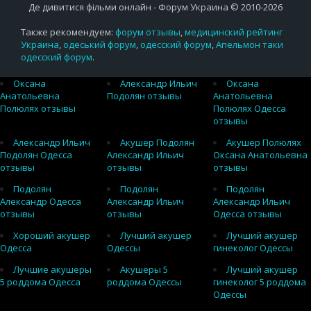
Де дивитися фільми онлайн - Форум Украина © 2010-2026
Также рекомендуем:
форум отзывы
,
медицинский рейтинг
Украина
,
одеський форум
,
одесский форум
,
Апельмон таки
одесский форум
.
Оксана
Александр Ильич
Оксана
Анатольевна
Подолян отзывы
Анатольевна
Полюлях отзывы
Полюлях Одесса
отзывы
Александр Ильич
Акушер Подолян
Акушер Полюлях
Подолян Одесса
Александр Ильич
Оксана Анатольевна
отзывы
отзывы
отзывы
Подолян
Подолян
Подолян
Александр Одесса
Александр Ильич
Александр Ильич
отзывы
отзывы
Одесса отзывы
Хороший акушер
Лучший акушер
Лучший акушер
Одесса
Одессы
гинеколог Одессы
Лучшие акушеры
Акушеры 5
Лучший акушер
5 роддома Одесса
роддома Одессы
гинеколог 5 роддома
Одессы