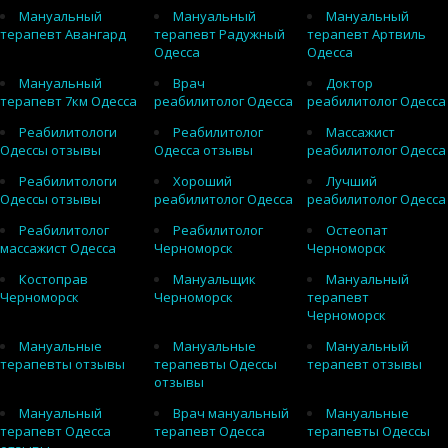
Мануальный
Мануальный
Мануальный
терапевт Авангард
терапевт Радужный
терапевт Артвиль
Одесса
Одесса
Мануальный
Врач
Доктор
терапевт 7км Одесса
реабилитолог Одесса
реабилитолог Одесса
Реабилитологи
Реабилитолог
Массажист
Одессы отзывы
Одесса отзывы
реабилитолог Одесса
Реабилитологи
Хороший
Лучший
Одессы отзывы
реабилитолог Одесса
реабилитолог Одесса
Реабилитолог
Реабилитолог
Остеопат
массажист Одесса
Черноморск
Черноморск
Костоправ
Мануальщик
Мануальный
Черноморск
Черноморск
терапевт
Черноморск
Мануальные
Мануальные
Мануальный
терапевты отзывы
терапевты Одессы
терапевт отзывы
отзывы
Мануальный
Врач мануальный
Мануальные
терапевт Одесса
терапевт Одесса
терапевты Одессы