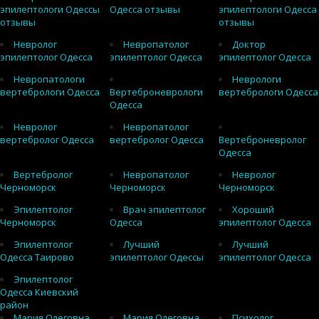
эпилептологи Одессы
Одесса отзывы
эпилептологи Одесса
отзывы
отзывы
Невролог
Невропатолог
Доктор
эпилептолог Одесса
эпилептолог Одесса
эпилептолог Одесса
Невропатологи
Неврологи
вертебрологи Одесса
Вертеброневрологи
вертебрологи Одесса
Одесса
Невролог
Невропатолог
вертебролог Одесса
вертебролог Одесса
Вертеброневролог
Одесса
Вертебролог
Невропатолог
Невролог
Черноморск
Черноморск
Черноморск
Эпилептолог
Врач эпилептолог
Хороший
Черноморск
Одесса
эпилептолог Одесса
Эпилептолог
Лучший
Лучший
Одесса Таирово
эпилептолог Одессы
эпилептолог Одесса
Эпилептолог
Одесса Киевский
район
Мария Олеговна
Мария Олеговна
Психолог