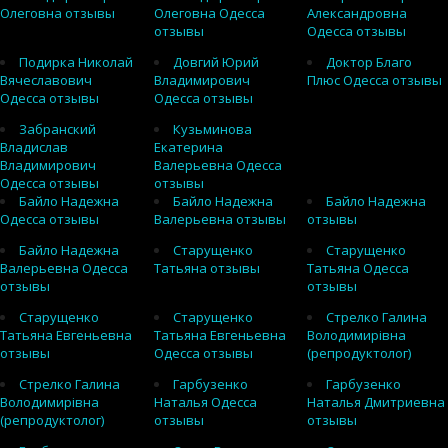
Олеговна отзывы
Олеговна Одесса
Александровна
отзывы
Одесса отзывы
Подирка Николай
Довгий Юрий
Доктор Благо
Вячеславович
Владимирович
Плюс Одесса отзывы
Одесса отзывы
Одесса отзывы
Забранский
Кузьминова
Владислав
Екатерина
Владимирович
Валерьевна Одесса
Одесса отзывы
отзывы
Байло Надежна
Байло Надежна
Байло Надежна
Одесса отзывы
Валерьевна отзывы
отзывы
Байло Надежна
Старущенко
Старущенко
Валерьевна Одесса
Татьяна отзывы
Татьяна Одесса
отзывы
отзывы
Старущенко
Старущенко
Стрелко Галина
Татьяна Евгеньевна
Татьяна Евгеньевна
Володимирівна
отзывы
Одесса отзывы
(репродуктолог)
Стрелко Галина
Гарбузенко
Гарбузенко
Володимирівна
Наталья Одесса
Наталья Дмитриевна
(репродуктолог)
отзывы
отзывы